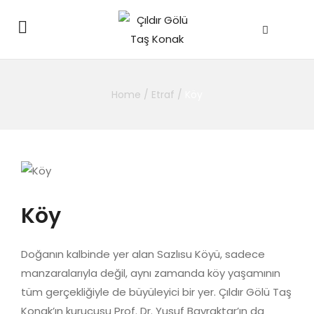
Home
/
Etraf
/
Köy
Köy
Doğanın kalbinde yer alan Sazlısu Köyü, sadece
manzaralarıyla değil, aynı zamanda köy yaşamının
tüm gerçekliğiyle de büyüleyici bir yer. Çıldır Gölü Taş
Konak’ın kurucusu Prof. Dr. Yusuf Bayraktar’ın da