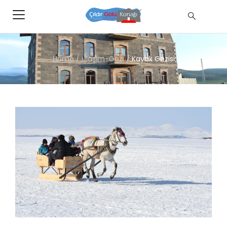
Home
/
Ulaşım-Gezi
/
Kayak Gezisi