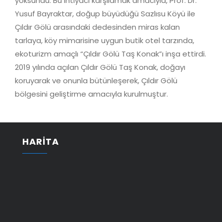
yoksundu. Bu ihtiyacı karşılamak amacıyla, Prof. Dr.
Yusuf Bayraktar, doğup büyüdüğü Sazlısu Köyü ile
Çıldır Gölü arasındaki dedesinden miras kalan
tarlaya, köy mimarisine uygun butik otel tarzında,
ekoturizm amaçlı “Çıldır Gölü Taş Konak”ı inşa ettirdi.
2019 yılında açılan Çıldır Gölü Taş Konak, doğayı
koruyarak ve onunla bütünleşerek, Çıldır Gölü
bölgesini geliştirme amacıyla kurulmuştur.
HARİTA